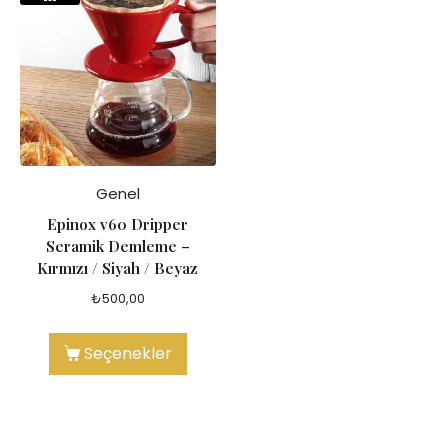
Genel
Epinox v60 Dripper
Seramik Demleme –
Kırmızı / Siyah / Beyaz
₺
500,00
Seçenekler