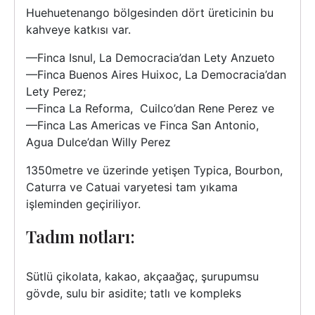
Huehuetenango bölgesinden dört üreticinin bu
kahveye katkısı var.
—Finca Isnul, La Democracia’dan Lety Anzueto
—Finca Buenos Aires Huixoc, La Democracia’dan
Lety Perez;
—Finca La Reforma, Cuilco’dan Rene Perez ve
—Finca Las Americas ve Finca San Antonio,
Agua Dulce’dan Willy Perez
1350metre ve üzerinde yetişen Typica, Bourbon,
Caturra ve Catuai varyetesi tam yıkama
işleminden geçiriliyor.
Tadım notları:
Sütlü çikolata, kakao, akçaağaç, şurupumsu
gövde, sulu bir asidite; tatlı ve kompleks