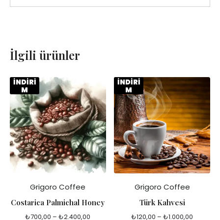
İlgili ürünler
İNDİRİ
İNDİRİ
M
M
Grigoro Coffee
Grigoro Coffee
Costarica Palmichal Honey
Türk Kahvesi
₺
700,00
–
₺
2.400,00
₺
120,00
–
₺
1.000,00