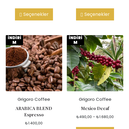
Seçenekler
Seçenekler
İNDİRİ
İNDİRİ
M
M
Grigoro Coffee
Grigoro Coffee
ARABICA BLEND
Mexico Decaf
Espresso
₺
490,00
–
₺
1.680,00
₺
1.400,00