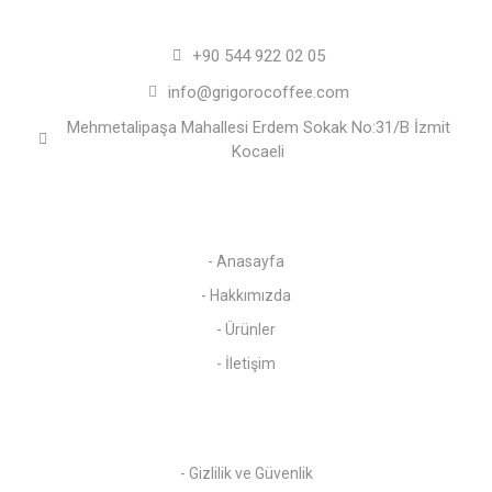
+90 544 922 02 05
info@grigorocoffee.com
Mehmetalipaşa Mahallesi Erdem Sokak No:31/B İzmit
Kocaeli
Kurumsal
- Anasayfa
- Hakkımızda
- Ürünler
- İletişim
Politikalarımız
- Gizlilik ve Güvenlik