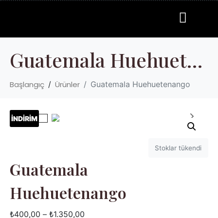
Guatemala Huehuetenango
Başlangıç
Ürünler
Guatemala Huehuetenango
İNDİRİM
Stoklar tükendi
Guatemala
Huehuetenango
₺
400,00
–
₺
1.350,00