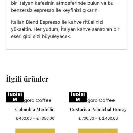
bir İtalyan kafesinin atmosferinde bulun ve bu
benzersiz espresso ile keyfinizi çıkarın.
Italian Blend Espresso ile kahve ritüelinizi
yükseltin. Her yudum, İtalyan kahve sanatının bir
eseri gibi sizi büyüleyecek.
İlgili ürünler
İNDİRİ
İNDİRİ
M
M
Grigoro Coffee
Grigoro Coffee
Colombia Medellin
Costarica Palmichal Honey
₺
400,00
–
₺
1.350,00
₺
700,00
–
₺
2.400,00