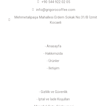
+90 544 922 02 05
info@grigorocoffee.com
Mehmetalipaşa Mahallesi Erdem Sokak No:31/B İzmit
Kocaeli
Kurumsal
- Anasayfa
- Hakkımızda
- Ürünler
- İletişim
Politikalarımız
- Gizlilik ve Güvenlik
- İptal ve İade Koşulları