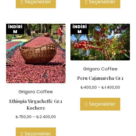
Seçenekler
Seçenekler
İNDİRİ
İNDİRİ
M
M
Grigoro Coffee
Peru Cajamarcha Gr.1
₺
400,00
–
₺
1.400,00
Grigoro Coffee
Ethiopia Yirgacheffe Gr.1
Seçenekler
Kochere
₺
750,00
–
₺
2.400,00
Seçenekler